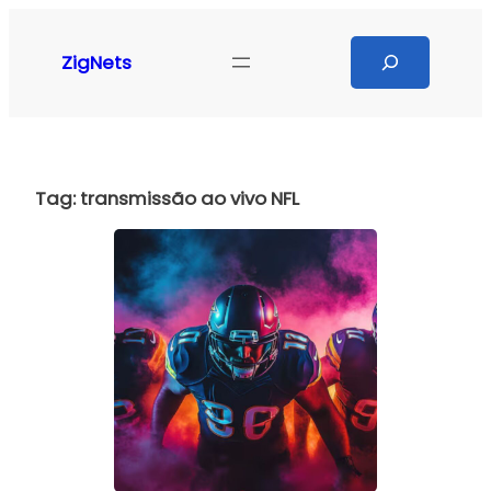
Pular
para
Search
ZigNets
o
conteúdo
Tag:
transmissão ao vivo NFL