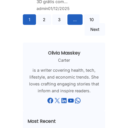
3D grátis com…
admin
01/12/2025
1
2
3
…
10
Next
Olivia Masskey
Carter
is a writer covering health, tech,
lifestyle, and economic trends. She
loves crafting engaging stories that
inform and inspire readers.
Facebook
X
LinkedIn
YouTube
WhatsApp
Most Recent