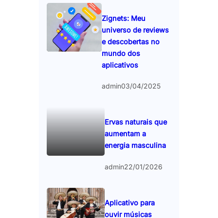
Zignets: Meu
universo de reviews
e descobertas no
mundo dos
aplicativos
admin
03/04/2025
Ervas naturais que
aumentam a
energia masculina
admin
22/01/2026
Aplicativo para
ouvir músicas