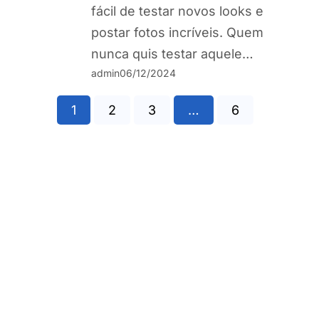
fácil de testar novos looks e
postar fotos incríveis. Quem
nunca quis testar aquele…
admin
06/12/2024
1
2
3
…
6