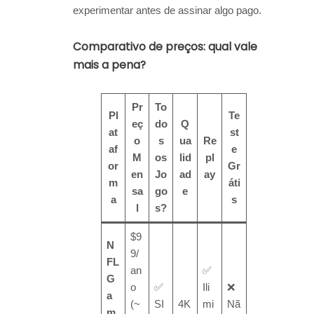
experimentar antes de assinar algo pago.
Comparativo de preços: qual vale
mais a pena?
Pr
To
Pl
Te
eç
do
Q
at
st
o
s
ua
Re
af
e
M
os
lid
pl
or
Gr
en
Jo
ad
ay
m
áti
sa
go
e
a
s
l
s?
$9
N
9/
FL
an
✅
G
o
✅
Ili
❌
a
(~
SI
4K
mi
Nã
m