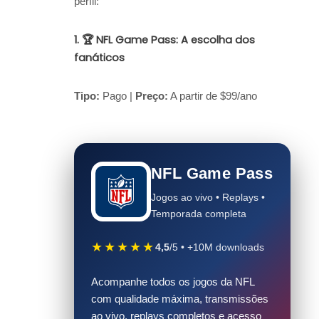
perfil:
1. 🏆 NFL Game Pass: A escolha dos
fanáticos
Tipo:
Pago |
Preço:
A partir de $99/ano
NFL Game Pass
Jogos ao vivo • Replays •
Temporada completa
★★★★★
4,5
/5 • +10M downloads
Acompanhe todos os jogos da NFL
com qualidade máxima, transmissões
ao vivo, replays completos e acesso