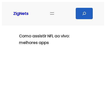
Pular
para
Search
ZigNets
o
conteúdo
Como assistir NFL ao vivo:
melhores apps