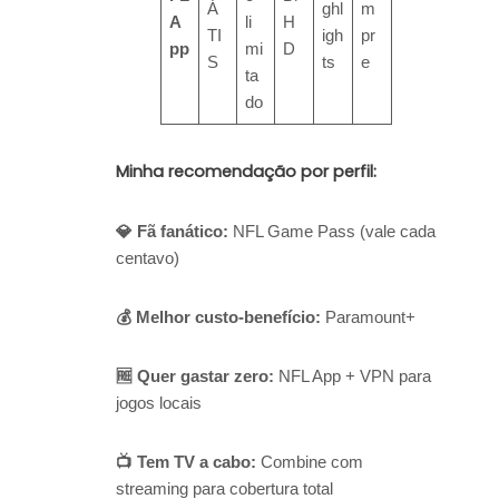
Á
ghl
m
A
li
H
TI
igh
pr
pp
mi
D
S
ts
e
ta
do
Minha recomendação por perfil:
💎 Fã fanático:
NFL Game Pass (vale cada
centavo)
💰 Melhor custo-benefício:
Paramount+
🆓 Quer gastar zero:
NFL App + VPN para
jogos locais
📺 Tem TV a cabo:
Combine com
streaming para cobertura total