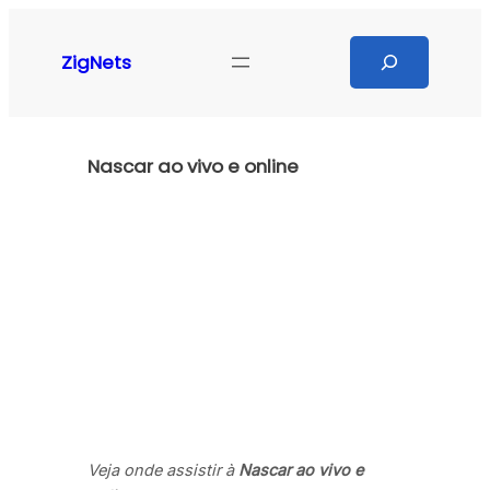
Pular
para
Search
ZigNets
o
conteúdo
Nascar ao vivo e online
Veja onde assistir à
Nascar ao vivo e