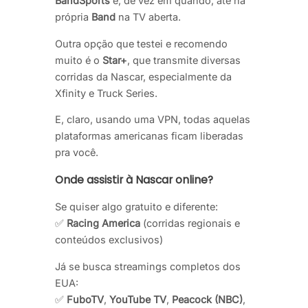
BandSports
e, de vez em quando, até na
própria
Band
na TV aberta.
Outra opção que testei e recomendo
muito é o
Star+
, que transmite diversas
corridas da Nascar, especialmente da
Xfinity e Truck Series.
E, claro, usando uma VPN, todas aquelas
plataformas americanas ficam liberadas
pra você.
Onde assistir à Nascar online?
Se quiser algo gratuito e diferente:
✅
Racing America
(corridas regionais e
conteúdos exclusivos)
Já se busca streamings completos dos
EUA:
✅
FuboTV
,
YouTube TV
,
Peacock (NBC)
,