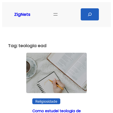
Pular
para
Search
ZigNets
o
conteúdo
Tag:
teologia ead
Religiosidade
Como estudei teologia de