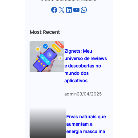
Facebook
X
LinkedIn
YouTube
WhatsApp
Most Recent
Zignets: Meu
universo de reviews
e descobertas no
mundo dos
aplicativos
admin
03/04/2025
Ervas naturais que
aumentam a
energia masculina