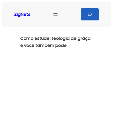
Pular
para
Search
ZigNets
o
conteúdo
Como estudei teologia de graça
e você também pode