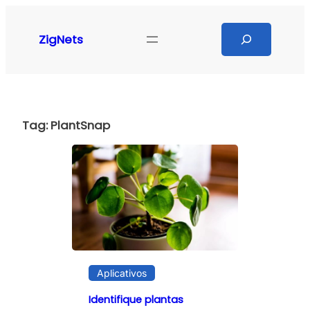
Pular
para
Search
ZigNets
o
conteúdo
Tag:
PlantSnap
Aplicativos
Identifique plantas