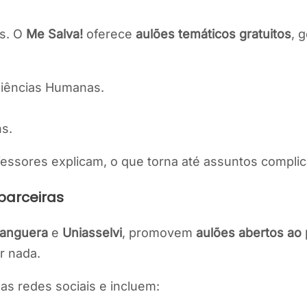
es. O
Me Salva!
oferece
aulões temáticos gratuitos
, 
Ciências Humanas.
ns.
ofessores explicam, o que torna até assuntos compli
 parceiras
anguera
e
Uniasselvi
, promovem
aulões abertos ao 
r nada.
s redes sociais e incluem: