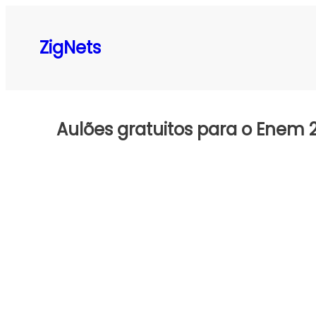
Pular
para
ZigNets
o
conteúdo
Aulões gratuitos para o Enem 