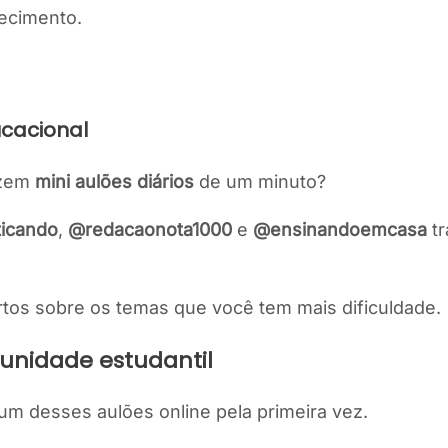
ecimento.
ucacional
azem
mini aulões diários
de um minuto?
icando
,
@redacaonota1000
e
@ensinandoemcasa
tr
rtos sobre os temas que você tem mais dificuldade.
munidade estudantil
m desses aulões online pela primeira vez.