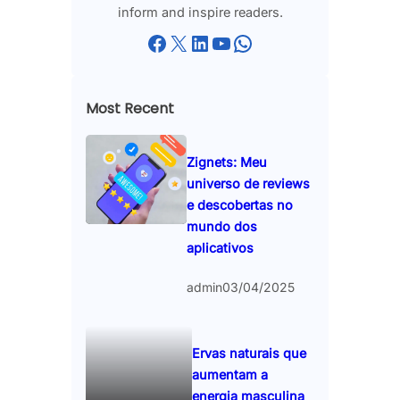
inform and inspire readers.
Facebook
X
LinkedIn
YouTube
WhatsApp
Most Recent
Zignets: Meu
universo de reviews
e descobertas no
mundo dos
aplicativos
admin
03/04/2025
Ervas naturais que
aumentam a
energia masculina