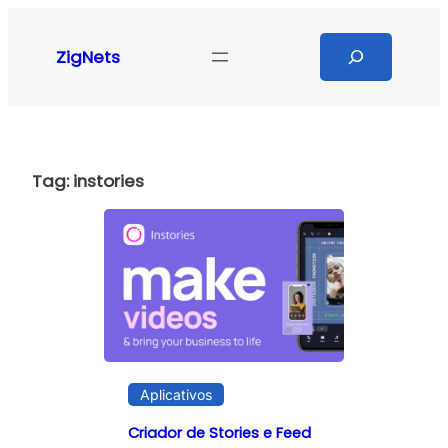
Pular
para
Search
ZigNets
o
conteúdo
Tag:
instories
Aplicativos
Criador de Stories e Feed