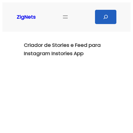
Pular
para
Search
ZigNets
o
conteúdo
Criador de Stories e Feed para
Instagram Instories App