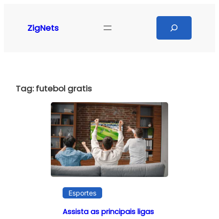
Pular
para
Search
ZigNets
o
conteúdo
Tag:
futebol gratis
Esportes
Assista as principais ligas