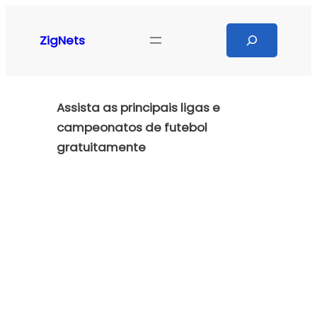
Pular
para
Search
ZigNets
o
conteúdo
Assista as principais ligas e
campeonatos de futebol
gratuitamente