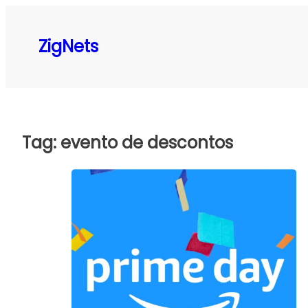
Pular
para
ZigNets
o
conteúdo
Tag:
evento de descontos