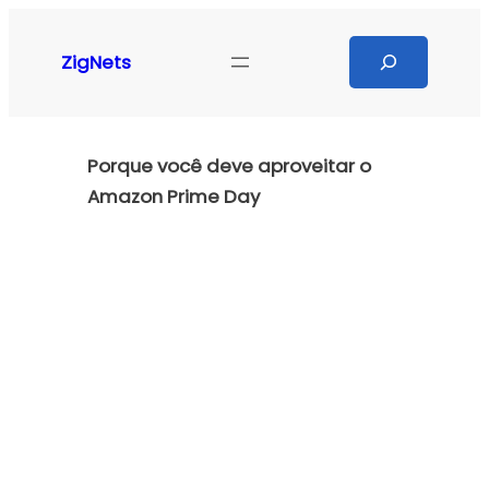
Pular
para
Search
ZigNets
o
conteúdo
Porque você deve aproveitar o
Amazon Prime Day