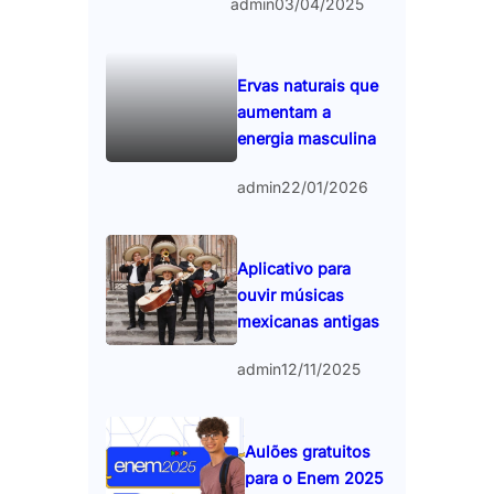
admin
03/04/2025
Ervas naturais que
aumentam a
energia masculina
admin
22/01/2026
Aplicativo para
ouvir músicas
mexicanas antigas
admin
12/11/2025
Aulões gratuitos
para o Enem 2025