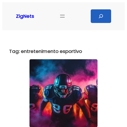
Pular
para
Search
ZigNets
o
conteúdo
Tag:
entretenimento esportivo