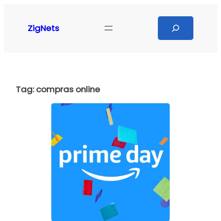
Pular
para
Search
ZigNets
o
conteúdo
Tag:
compras online