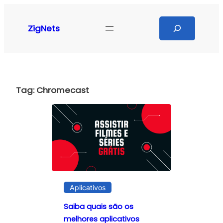
Pular
para
Search
ZigNets
o
conteúdo
Tag:
Chromecast
Aplicativos
Saiba quais são os
melhores aplicativos