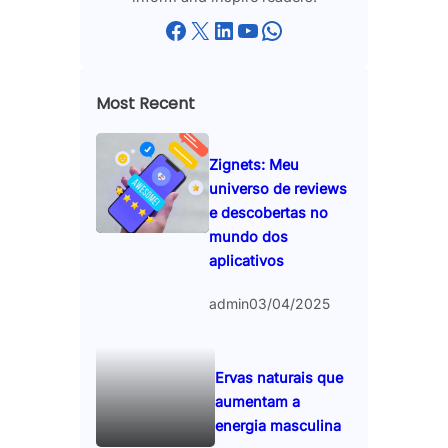
Facebook
X
LinkedIn
YouTube
WhatsApp
Most Recent
Zignets: Meu
universo de reviews
e descobertas no
mundo dos
aplicativos
admin
03/04/2025
Ervas naturais que
aumentam a
energia masculina