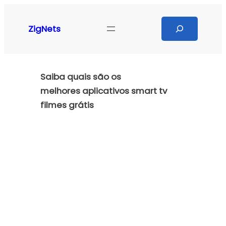
Pular
para
Search
ZigNets
o
conteúdo
Saiba quais são os
melhores aplicativos smart tv
filmes grátis