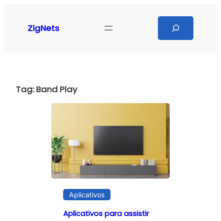
Pular
para
Search
ZigNets
o
conteúdo
Tag:
Band Play
Aplicativos
Aplicativos para assistir