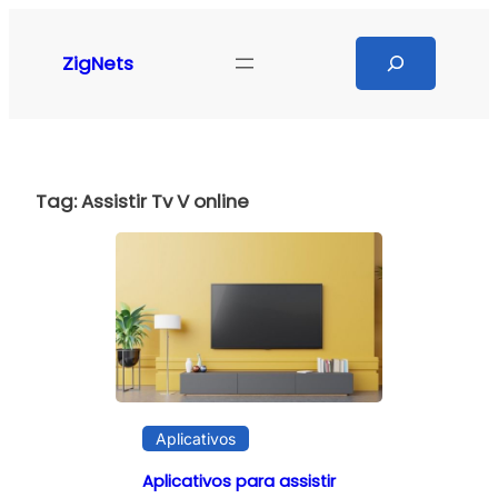
Pular
para
Search
ZigNets
o
conteúdo
Tag:
Assistir Tv V online
Aplicativos
Aplicativos para assistir