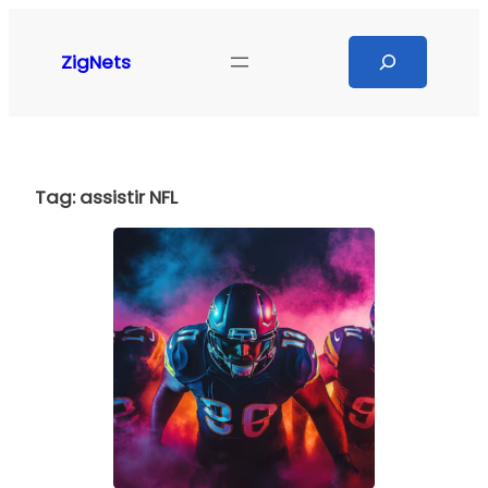
Pular
para
Search
ZigNets
o
conteúdo
Tag:
assistir NFL