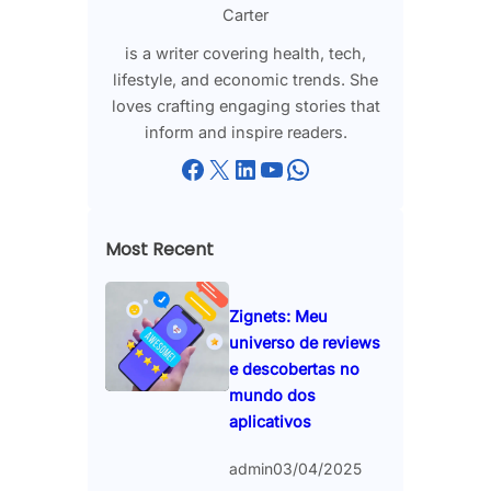
Carter
is a writer covering health, tech,
lifestyle, and economic trends. She
loves crafting engaging stories that
inform and inspire readers.
Facebook
X
LinkedIn
YouTube
WhatsApp
Most Recent
Zignets: Meu
universo de reviews
e descobertas no
mundo dos
aplicativos
admin
03/04/2025