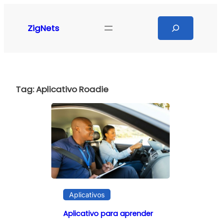
Pular
para
Search
ZigNets
o
conteúdo
Tag:
Aplicativo Roadie
Aplicativos
Aplicativo para aprender