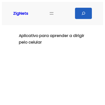
Pular
para
Search
ZigNets
o
conteúdo
Aplicativo para aprender a dirigir
pelo celular