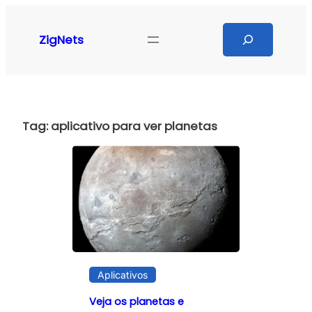
Pular
para
Search
ZigNets
o
conteúdo
Tag:
aplicativo para ver planetas
Aplicativos
Veja os planetas e