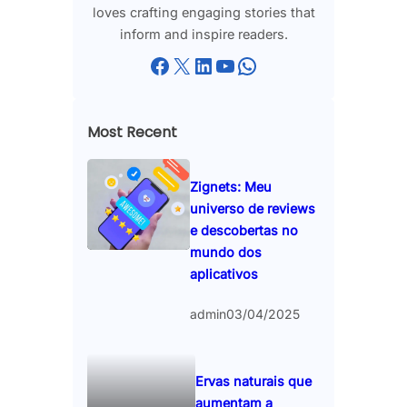
loves crafting engaging stories that
inform and inspire readers.
Facebook
X
LinkedIn
YouTube
WhatsApp
Most Recent
Zignets: Meu
universo de reviews
e descobertas no
mundo dos
aplicativos
admin
03/04/2025
Ervas naturais que
aumentam a