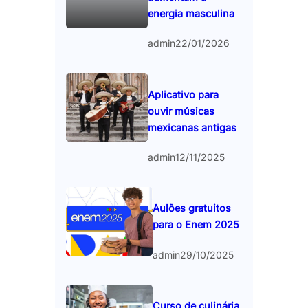
energia masculina
admin
22/01/2026
Aplicativo para
ouvir músicas
mexicanas antigas
admin
12/11/2025
Aulões gratuitos
para o Enem 2025
admin
29/10/2025
Curso de culinária