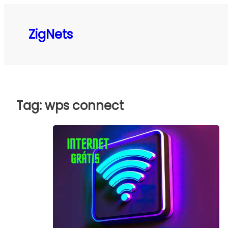
Pular
para
ZigNets
o
conteúdo
Tag:
wps connect