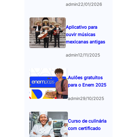
admin
22/01/2026
Aplicativo para
ouvir músicas
mexicanas antigas
admin
12/11/2025
Aulões gratuitos
para o Enem 2025
admin
29/10/2025
Curso de culinária
com certificado