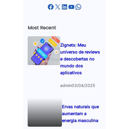
Facebook
X
LinkedIn
YouTube
WhatsApp
Most Recent
Zignets: Meu
universo de reviews
e descobertas no
mundo dos
aplicativos
admin
03/04/2025
Ervas naturais que
aumentam a
energia masculina