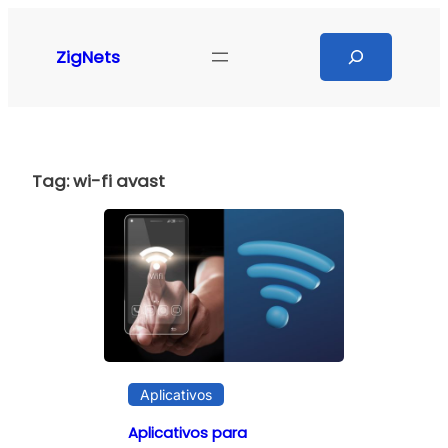
Pular
para
Search
ZigNets
o
conteúdo
Tag:
wi-fi avast
Aplicativos
Aplicativos para