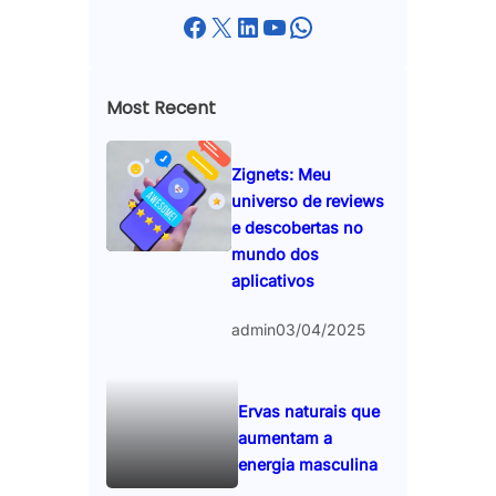
Facebook
X
LinkedIn
YouTube
WhatsApp
Most Recent
Zignets: Meu
universo de reviews
e descobertas no
mundo dos
aplicativos
admin
03/04/2025
Ervas naturais que
aumentam a
energia masculina