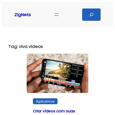
Pular
para
Search
ZigNets
o
conteúdo
Tag:
viva videos
Aplicativos
Criar vídeos com suas