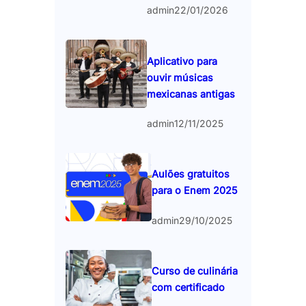
admin
22/01/2026
Aplicativo para
ouvir músicas
mexicanas antigas
admin
12/11/2025
Aulões gratuitos
para o Enem 2025
admin
29/10/2025
Curso de culinária
com certificado