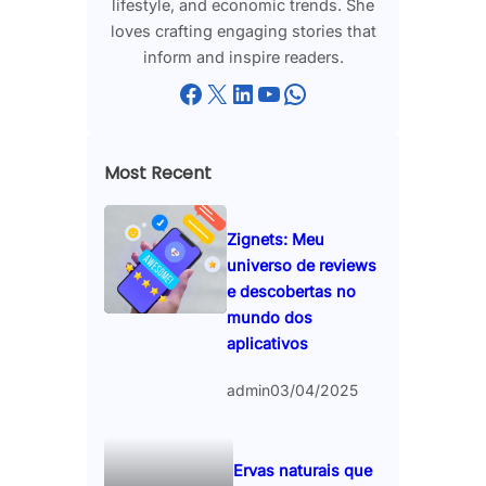
lifestyle, and economic trends. She
loves crafting engaging stories that
inform and inspire readers.
Facebook
X
LinkedIn
YouTube
WhatsApp
Most Recent
Zignets: Meu
universo de reviews
e descobertas no
mundo dos
aplicativos
admin
03/04/2025
Ervas naturais que