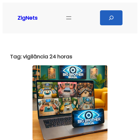
Pular
para
Search
ZigNets
o
conteúdo
Tag:
vigilância 24 horas