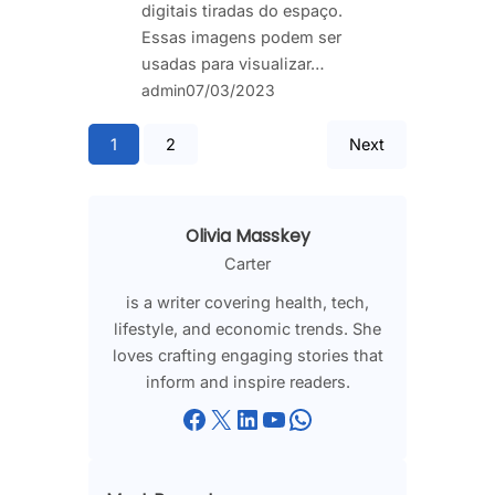
digitais tiradas do espaço.
Essas imagens podem ser
usadas para visualizar…
admin
07/03/2023
1
2
Next
Olivia Masskey
Carter
is a writer covering health, tech,
lifestyle, and economic trends. She
loves crafting engaging stories that
inform and inspire readers.
Facebook
X
LinkedIn
YouTube
WhatsApp