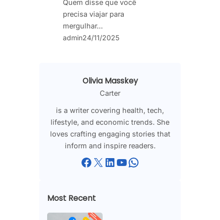
Quem disse que você
precisa viajar para
mergulhar…
admin
24/11/2025
Olivia Masskey
Carter
is a writer covering health, tech,
lifestyle, and economic trends. She
loves crafting engaging stories that
inform and inspire readers.
Facebook
X
LinkedIn
YouTube
WhatsApp
Most Recent