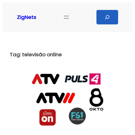
Pular
para
Search
ZigNets
o
conteúdo
Tag:
televisão online