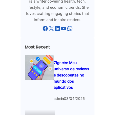
is a writer covering health, tech,
lifestyle, and economic trends. She
loves crafting engaging stories that
inform and inspire readers.
Facebook
X
LinkedIn
YouTube
WhatsApp
Most Recent
Zignets: Meu
universo de reviews
e descobertas no
mundo dos
aplicativos
admin
03/04/2025