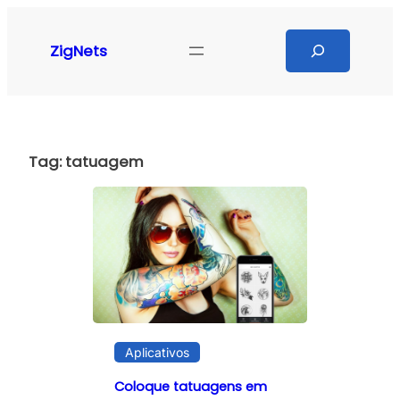
Pular
para
Search
ZigNets
o
conteúdo
Tag:
tatuagem
Aplicativos
Coloque tatuagens em