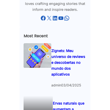
loves crafting engaging stories that
inform and inspire readers.
Facebook
X
LinkedIn
YouTube
WhatsApp
Most Recent
Zignets: Meu
universo de reviews
e descobertas no
mundo dos
aplicativos
admin
03/04/2025
Ervas naturais que
aumentam a