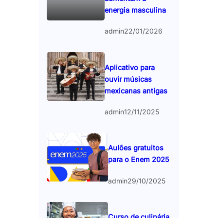
energia masculina
admin
22/01/2026
Aplicativo para
ouvir músicas
mexicanas antigas
admin
12/11/2025
Aulões gratuitos
para o Enem 2025
admin
29/10/2025
Curso de culinária