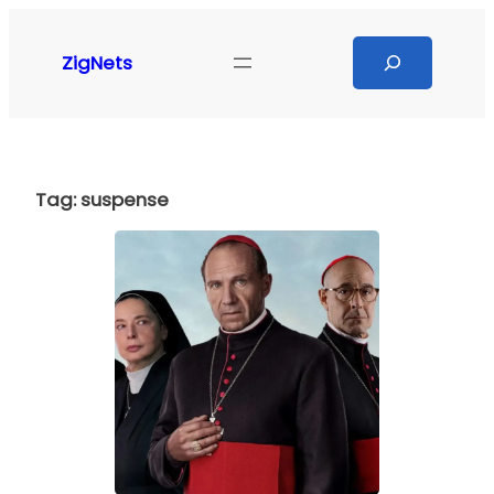
Pular
para
Search
ZigNets
o
conteúdo
Tag:
suspense