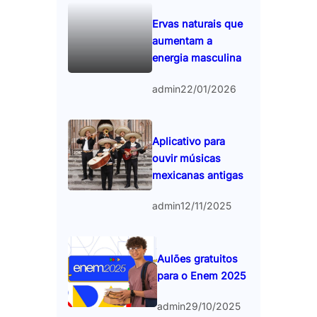
Ervas naturais que
aumentam a
energia masculina
admin
22/01/2026
Aplicativo para
ouvir músicas
mexicanas antigas
admin
12/11/2025
Aulões gratuitos
para o Enem 2025
admin
29/10/2025