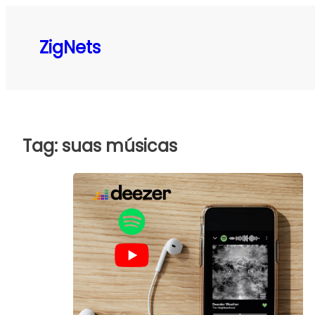
Pular
para
ZigNets
o
conteúdo
Tag:
suas músicas