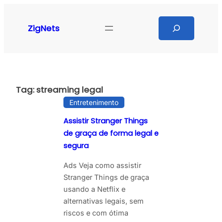
Pular
para
Search
ZigNets
o
conteúdo
Tag:
streaming legal
Entretenimento
Assistir Stranger Things
de graça de forma legal e
segura
Ads Veja como assistir
Stranger Things de graça
usando a Netflix e
alternativas legais, sem
riscos e com ótima