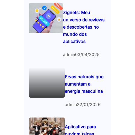
Zignets: Meu
universo de reviews
e descobertas no
mundo dos
aplicativos
admin
03/04/2025
Ervas naturais que
aumentam a
energia masculina
admin
22/01/2026
Aplicativo para
ouvir músicas