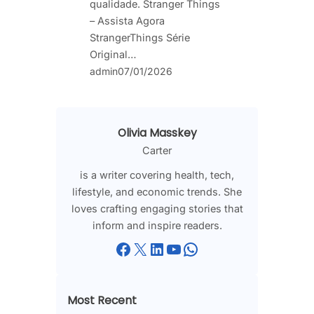
qualidade. Stranger Things
– Assista Agora
StrangerThings Série
Original…
admin
07/01/2026
Olivia Masskey
Carter
is a writer covering health, tech,
lifestyle, and economic trends. She
loves crafting engaging stories that
inform and inspire readers.
Facebook
X
LinkedIn
YouTube
WhatsApp
Most Recent