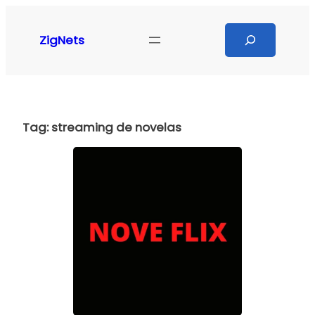
Pular
para
Search
ZigNets
o
conteúdo
Tag:
streaming de novelas