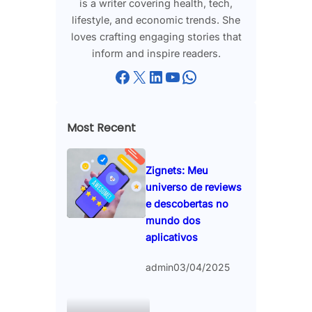
is a writer covering health, tech,
lifestyle, and economic trends. She
loves crafting engaging stories that
inform and inspire readers.
Facebook
X
LinkedIn
YouTube
WhatsApp
Most Recent
Zignets: Meu
universo de reviews
e descobertas no
mundo dos
aplicativos
admin
03/04/2025