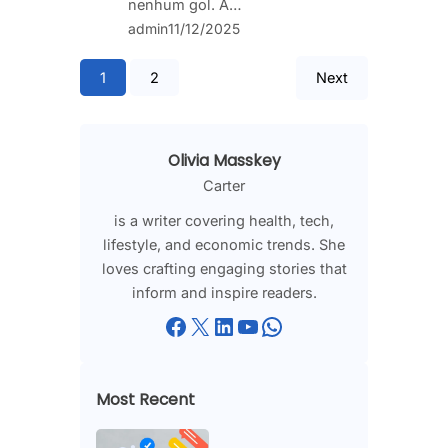
nenhum gol. A…
admin
11/12/2025
1
2
Next
Olivia Masskey
Carter
is a writer covering health, tech,
lifestyle, and economic trends. She
loves crafting engaging stories that
inform and inspire readers.
Facebook
X
LinkedIn
YouTube
WhatsApp
Most Recent