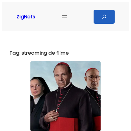
Pular
para
Search
ZigNets
o
conteúdo
Tag:
streaming de filme