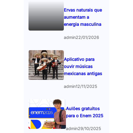
Ervas naturais que
aumentam a
energia masculina
admin
22/01/2026
Aplicativo para
ouvir músicas
mexicanas antigas
admin
12/11/2025
Aulões gratuitos
para o Enem 2025
admin
29/10/2025