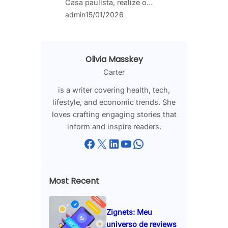
Casa paulista, realize o…
admin
15/01/2026
Olivia Masskey
Carter
is a writer covering health, tech,
lifestyle, and economic trends. She
loves crafting engaging stories that
inform and inspire readers.
Facebook
X
LinkedIn
YouTube
WhatsApp
Most Recent
Zignets: Meu
universo de reviews