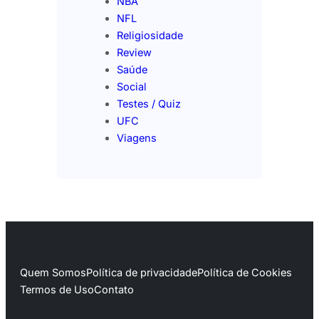
NBA
NFL
Religiosidade
Review
Saúde
Social
Testes / Quiz
UFC
Viagens
Quem Somos
Política de privacidade
Política de Cookies
Termos de Uso
Contato