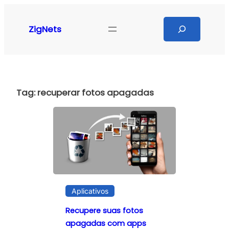
Pular
para
Search
ZigNets
o
conteúdo
Tag:
recuperar fotos apagadas
Aplicativos
Recupere suas fotos
apagadas com apps