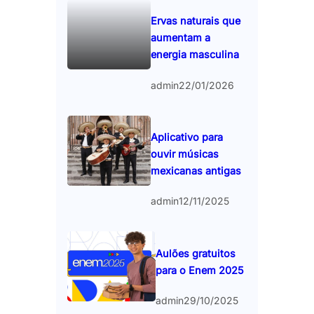
Ervas naturais que
aumentam a
energia masculina
admin
22/01/2026
Aplicativo para
ouvir músicas
mexicanas antigas
admin
12/11/2025
Aulões gratuitos
para o Enem 2025
admin
29/10/2025