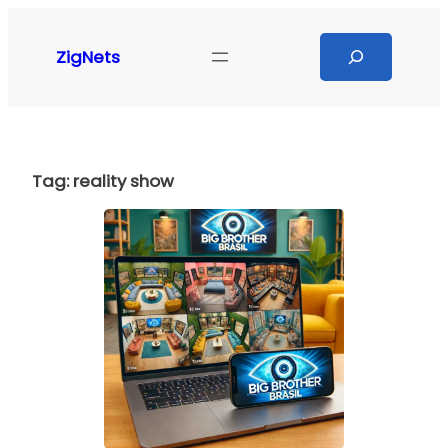
Pular
para
Search
ZigNets
o
conteúdo
Tag:
reality show