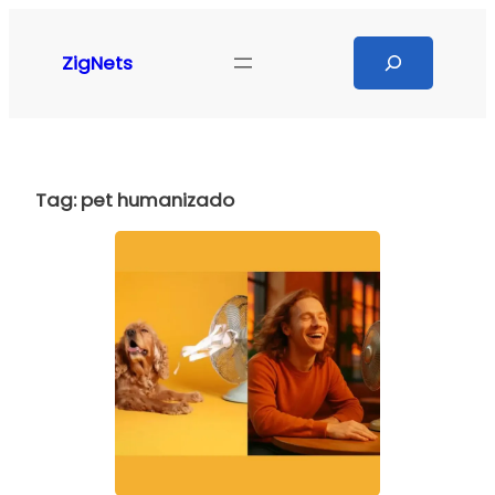
Pular
para
Search
ZigNets
o
conteúdo
Tag:
pet humanizado