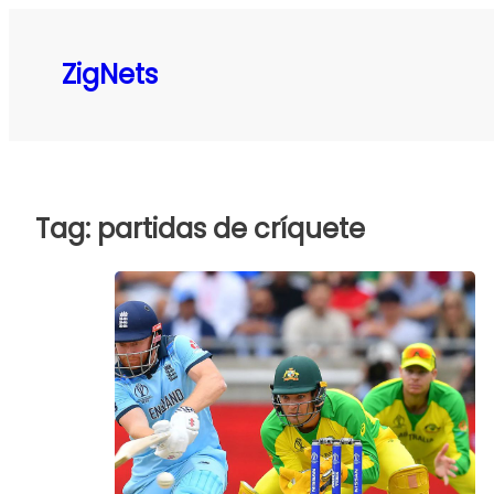
Pular
para
ZigNets
o
conteúdo
Tag:
partidas de críquete