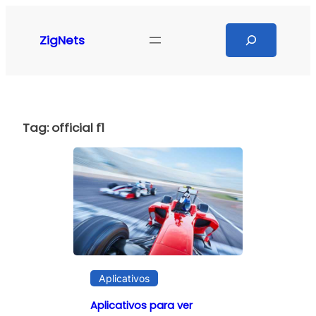
Pular
para
Search
ZigNets
o
conteúdo
Tag:
official f1
Aplicativos
Aplicativos para ver