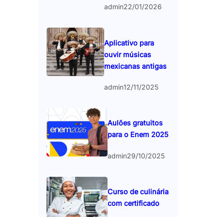
admin
22/01/2026
Aplicativo para
ouvir músicas
mexicanas antigas
admin
12/11/2025
Aulões gratuitos
para o Enem 2025
admin
29/10/2025
Curso de culinária
com certificado