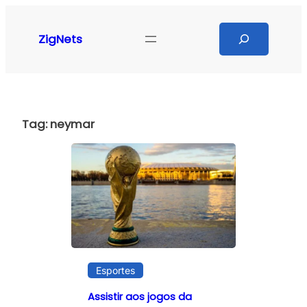
Pular
para
Search
ZigNets
o
conteúdo
Tag:
neymar
Esportes
Assistir aos jogos da