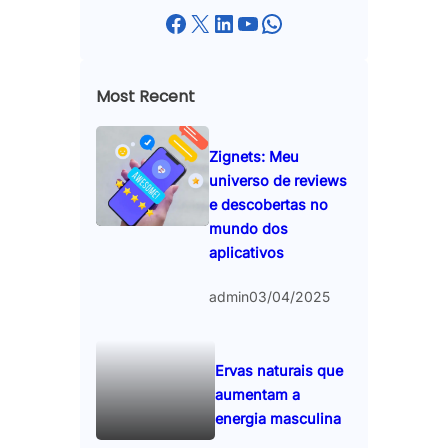
Facebook
X
LinkedIn
YouTube
WhatsApp
Most Recent
Zignets: Meu
universo de reviews
e descobertas no
mundo dos
aplicativos
admin
03/04/2025
Ervas naturais que
aumentam a
energia masculina