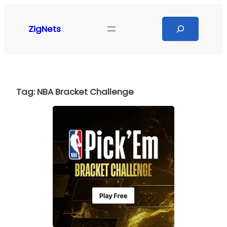
Pular
para
Search
ZigNets
o
conteúdo
Tag:
NBA Bracket Challenge