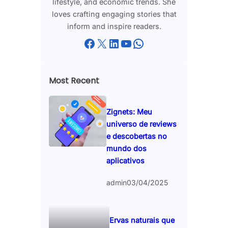
lifestyle, and economic trends. She
loves crafting engaging stories that
inform and inspire readers.
Facebook
X
LinkedIn
YouTube
WhatsApp
Most Recent
Zignets: Meu
universo de reviews
e descobertas no
mundo dos
aplicativos
admin
03/04/2025
Ervas naturais que