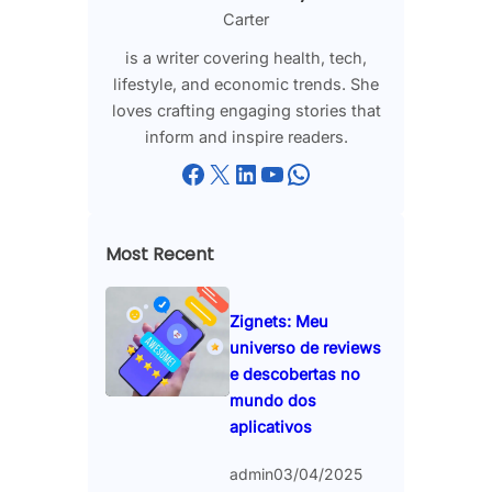
Carter
is a writer covering health, tech,
lifestyle, and economic trends. She
loves crafting engaging stories that
inform and inspire readers.
Facebook
X
LinkedIn
YouTube
WhatsApp
Most Recent
Zignets: Meu
universo de reviews
e descobertas no
mundo dos
aplicativos
admin
03/04/2025