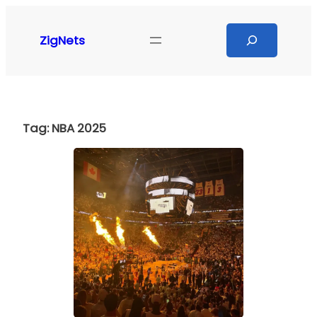
Pular
para
Search
ZigNets
o
conteúdo
Tag:
NBA 2025