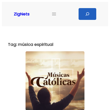
Pular
para
Search
ZigNets
o
conteúdo
Tag:
música espiritual