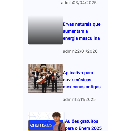
admin
03/04/2025
Ervas naturais que
aumentam a
energia masculina
admin
22/01/2026
Aplicativo para
ouvir músicas
mexicanas antigas
admin
12/11/2025
Aulões gratuitos
para o Enem 2025