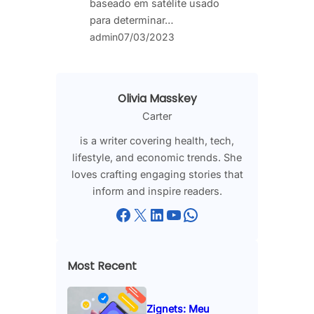
baseado em satélite usado
para determinar…
admin
07/03/2023
Olivia Masskey
Carter
is a writer covering health, tech,
lifestyle, and economic trends. She
loves crafting engaging stories that
inform and inspire readers.
Facebook
X
LinkedIn
YouTube
WhatsApp
Most Recent
Zignets: Meu